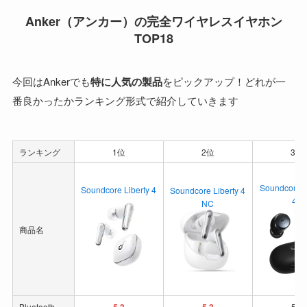
Anker（アンカー）の完全ワイヤレスイヤホン
TOP18
今回はAnkerでも
特に人気の製品
をピックアップ！どれが一
番良かったかランキング形式で紹介していきます
ランキング
1位
2位
3位
Soundcore 
Soundcore Liberty 4
Soundcore Liberty 4
40
NC
商品名
Bluetooth
5.2