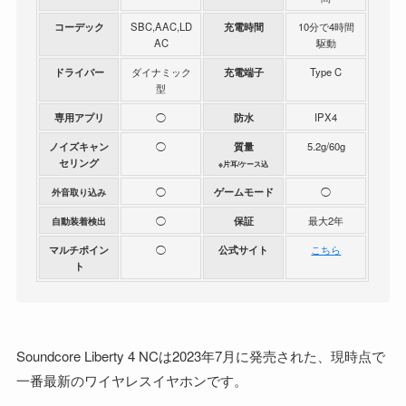
コーデック
SBC,AAC,LD
充電時間
10分で4時間
AC
駆動
ドライバー
ダイナミック
充電端子
Type C
型
専用アプリ
◯
防水
IPX4
ノイズキャン
◯
質量
5.2g/60g
セリング
※片耳/ケース込
◯
ゲームモード
◯
外音取り込み
◯
保証
最大2年
自動装着検出
マルチポイン
◯
公式サイト
こちら
ト
Soundcore Liberty 4 NCは2023年7月に発売された、現時点で
一番最新のワイヤレスイヤホンです。