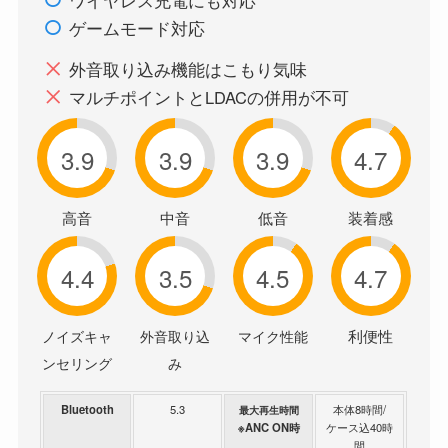
ワイヤレス充電にも対応
ゲームモード対応
外音取り込み機能はこもり気味
マルチポイントとLDACの併用が不可
3.9
3.9
3.9
4.7
高音
中音
低音
装着感
4.4
3.5
4.5
4.7
利便性
ノイズキャ
外音取り込
マイク性能
ンセリング
み
Bluetooth
5.3
本体8時間/
最大再生時間
※ANC ON時
ケース込40時
間