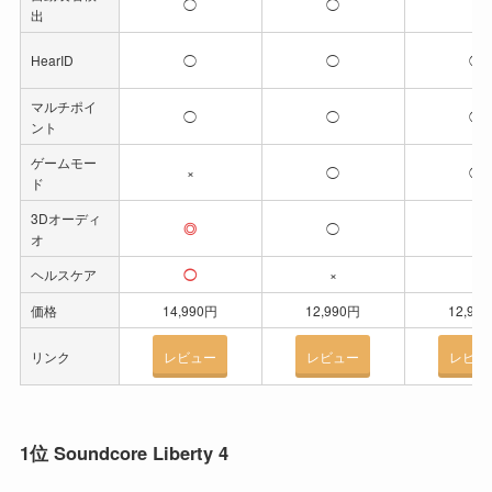
◯
◯
×
出
HearID
◯
◯
◯
マルチポイ
◯
◯
◯
ント
ゲームモー
×
◯
◯
ド
3Dオーディ
◎
◯
×
オ
ヘルスケア
◯
×
×
価格
14,990円
12,990円
12,99
リンク
レビュー
レビュー
レビュ
1位 Soundcore Liberty 4