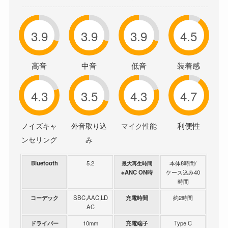
3.9
3.9
3.9
4.5
高音
中音
低音
装着感
4.3
3.5
4.3
4.7
利便性
ノイズキャ
外音取り込
マイク性能
ンセリング
み
Bluetooth
5.2
本体8時間/
最大再生時間
※ANC ON時
ケース込み40
時間
コーデック
SBC,AAC,LD
充電時間
約2時間
AC
ドライバー
10mm
充電端子
Type C