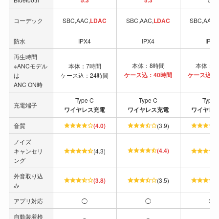
5.3
5.3
コーデック
SBC,AAC,
LDAC
SBC,AAC,
LDAC
SBC,AAC,
防水
IPX4
IPX4
IPX4
再生時間
本体：8時間
本体：8
※ANCモデル
本体：7時間
ケース込：40時間
ケース込：
は
ケース込：24時間
ANC ON時
Type C
Type C
Type 
充電端子
ワイヤレス充電
ワイヤレス充電
ワイヤレ
音質
(4.0)
(3.9)
ノイズ
(4.4)
キャンセリ
(4.3)
ング
外音取り込
(3.8)
(3.5)
み
アプリ対応
◯
◯
◯
自動装着検