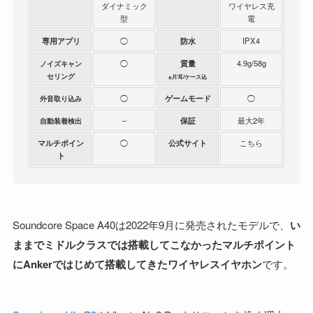
ダイナミック
ワイヤレス充
型
電
専用アプリ
◯
防水
IPX4
◯
質量
4.9g/58g
ノイズキャン
セリング
※片耳/ケース込
◯
ゲームモード
◯
外音取り込み
–
保証
最大2年
自動装着検出
マルチポイン
◯
公式サイト
こちら
ト
Soundcore Space A40は2022年9月に発売されたモデルで、
い
ままでミドルクラスでは搭載してこなかったマルチポイント
にAnkerではじめて搭載してきたワイヤレスイヤホン
です。