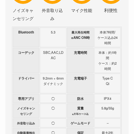
利便性
ノイズキャ
外音取り込
マイク性能
ンセリング
み
Bluetooth
5.3
本体7時間/
最大再生時間
※ANC ON時
ケース込み24
時間
コーデック
SBC,AAC,LD
充電時間
本体：約1時
AC
間
ケース：約2
時間
ドライバー
9.2mm + 6mm
充電端子
Type C
ダイナミック
Qi
専用アプリ
◯
防水
IPX4
◯
質量
5.8g/55g
ノイズキャン
セリング
※片耳/ケース込
◯
ゲームモード
–
外音取り込み
◯
保証
最大2年
自動装着検出