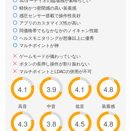
3Dオーディオの臨場感が素晴らしい
軽快かつ密閉感の高い装着感
感圧センサー搭載で操作性良好
アプリのカスタマイズ性が高い
同価格帯でもなかなかのノイキャン性能
ヘルスモニタリングが想像以上に優秀
マルチポイントが神
ゲームモードが備わっていない
ボタンの長押し操作が割り振れない
マルチポイントとLDACの併用が不可
4.1
3.9
4.1
4.8
高音
中音
低音
装着感
4.3
3.8
4.5
4.8