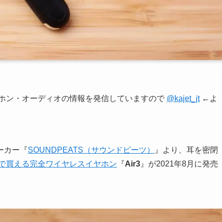
ヤホン・オーディオの情報を発信していますので
@kajet_jt
←よ
ーカー『
SOUNDPEATS（サウンドピーツ）
』より、耳を密閉
円台で買える完全ワイヤレスイヤホン
『
Air3
』が2021年8月に発売