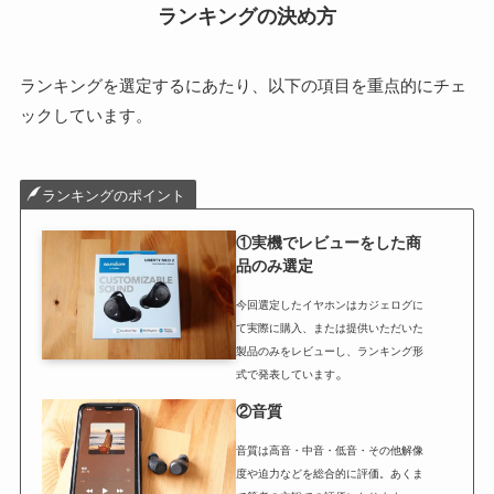
ランキングの決め方
ランキングを選定するにあたり、以下の項目を重点的にチェ
ックしています。
ランキングのポイント
①実機でレビューをした商
品のみ選定
今回選定したイヤホンはカジェログに
て実際に購入、または提供いただいた
製品のみをレビューし、ランキング形
。
式で発表しています
②音質
音質は高音・中音・低音・その他解像
度や迫力などを総合的に評価。あくま