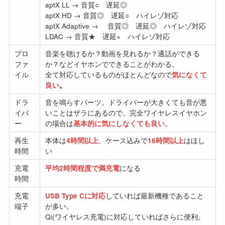
aptX LL → 音質○ 遅延◎
aptX HD → 音質◎ 遅延○ ハイレゾ対応
aptX Adaptive → 音質◎ 遅延◎ ハイレゾ対応
LDAC → 音質★ 遅延× ハイレゾ対応
プロ
音楽を聴けるか？動画を見れるか？通話ができる
ファ
か？などイヤホンでできることがわかる。
イル
全て対応しているものがほとんどなので
気になくて
良い
。
ドラ
音を鳴らすパーツ。ドライバーが大きくても音が悪
イバ
いことはザラにあるので、完全ワイヤレスイヤホン
ー
の場合は
基本的に気にしなくても良い
。
再生
本体は
4時間以上
、ケース込みで
16時間以上
はほし
時間
い
充電
平均2時間程度で満充電
になる
時間
充電
USB Type Cに対応
していれば最新機種であること
端子
が多い。
Qi(ワイヤレス充電)に対応していればさらに便利。