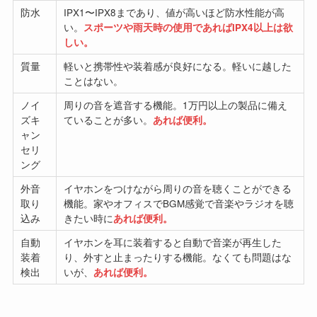
防水
IPX1〜IPX8まであり、値が高いほど防水性能が高
い。
スポーツや雨天時の使用であればIPX4以上は欲
しい。
質量
軽いと携帯性や装着感が良好になる。軽いに越した
ことはない。
ノイ
周りの音を遮音する機能。1万円以上の製品に備え
ズキ
ていることが多い。
あれば便利。
ャン
セリ
ング
外音
イヤホンをつけながら周りの音を聴くことができる
取り
機能。家やオフィスでBGM感覚で音楽やラジオを聴
込み
きたい時に
あれば便利。
自動
イヤホンを耳に装着すると自動で音楽が再生した
装着
り、外すと止まったりする機能。なくても問題はな
検出
いが、
あれば便利。