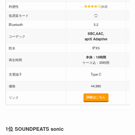
利便性
(4.0)
低遅延モード
◯
Bluetooth
5.2
SBC,AAC,
コーデック
aptX Adaptive
防水
IPX5
本体：15時間
再生時間
ケース込：35時間
充電端子
Type C
価格
¥4,980
詳細はこちら
リンク
1位
SOUNDPEATS sonic