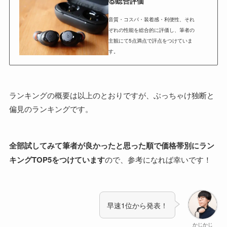
⑥総合評価
音質・コスパ・装着感・利便性、それ
ぞれの性能を総合的に評価し、筆者の
主観にて5点満点で評点をつけていま
す。
ランキングの概要は以上のとおりですが、ぶっちゃけ独断と
偏見のランキングです。
全部試してみて筆者が良かったと思った順で価格帯別にラン
キングTOP5をつけています
ので、参考になれば幸いです！
早速1位から発表！
かじかじ