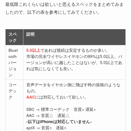
最低限これくらいは欲しいと思えるスペックをまとめてみま
したので、以下の表を参考にしてみてください。
スペ
説明
ック
Bluet
5.0以上
であれば接続は安定するものが多い。
ooth
市場の完全ワイヤレスイヤホンの99%は5.0以上。バ
バー
ージョンが高いに越したことはないが、5.0以上であ
ジョ
れば気にしなくても良い。
ン
コー
音声データをイヤホン側に飛ばす時の規格のような
デッ
もの。
ク
AAC
には対応しておいて欲しい。
SBC → 標準コーデック 音質× 遅延×
AAC → 音質△ 遅延△
-以下はiPhoneは対応していません
–
aptX → 音質○ 遅延○