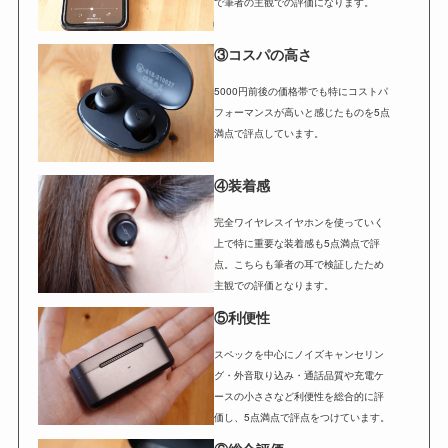
で筆者の主観での評価になります。
③コスパの高さ
5000円前後の価格帯でも特にコストパ
フォーマンスが高いと感じたものを5点
満点で評点しています。
④装着感
完全ワイヤレスイヤホンを使っていく
上で特に重要な装着感も5点満点で評
点。こちらも筆者の耳で検証したため
主観での評価となります。
⑤利便性
スペックを中心にノイズキャンセリン
グ・外音取り込み・通話品質や充電ケ
ースの小ささなど利便性を総合的に評
価し、5点満点で評点をつけています。