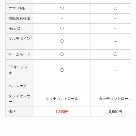
アプリ対応
◯
◯
自動装着検出
–
–
HearID
◯
–
マルチポイン
◯
–
ト
ゲームモード
◯
◯
3Dオーディ
◯
–
オ
ヘルスケア
–
–
タッチセンサ
タッチコントロール
タッチコントロール
ー
価格
7,990円
8,990円