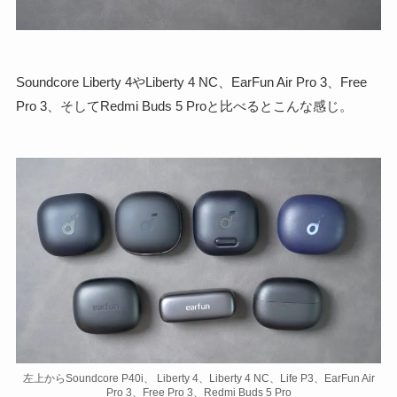
Soundcore Liberty 4やLiberty 4 NC、EarFun Air Pro 3、Free
Pro 3、そしてRedmi Buds 5 Proと比べるとこんな感じ。
左上からSoundcore P40i、 Liberty 4、Liberty 4 NC、Life P3、EarFun Air
Pro 3、Free Pro 3、Redmi Buds 5 Pro