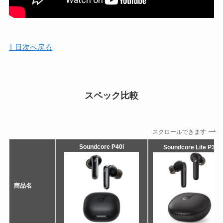
⇧ 目次へ戻る
スペック比較
スクロールできます
Soundcore P40i
Soundcore Life P3
商品名