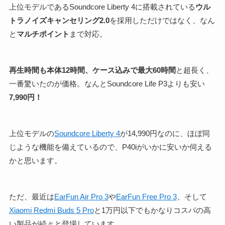
上位モデルであるSoundcore Liberty 4に搭載されている
ウル
トラノイズキャンセリング2.0
を採用しただけではなく、なん
と
マルチポイント
まで対応。
再生時間も本体12時間、ケース込みで最大60時間
と超長く、
一番驚いたのが価格。なんとSoundcore Life P3よりも安い
7,990円！
上位モデルの
Soundcore Liberty 4
が14,990円なのに、ほぼ同
じような機能を備えているので、P40iがいかに安いか伺える
かと思います。
ただ、最近は
EarFun Air Pro 3
や
EarFun Free Pro 3
、そして
Xiaomi Redmi Buds 5 Pro
と1万円以下でもかなりコスパの高
い製品が続々と登場しています。