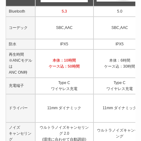
Bluetooth
5.3
5.0
コーデック
SBC,AAC
SBC,AAC
防水
IPX5
IPX5
再生時間
※ANCモデル
本体：10時間
本体：6時間
は
ケース込：50時間
ケース込：30時間
ANC ON時
Type C
Type C
充電端子
ワイヤレス充電
ワイヤレス充電
ドライバー
11mm ダイナミック
11mm ダイナミック
ノイズ
ウルトラノイズキャンセリン
ウルトラノイズキャンセ
キャンセリン
グ 2.0
ング
グ
(環境に合わせて自動調節)