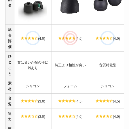
名
総
合
(4.0)
(4.5)
(4.0)
評
価
ひ
と
質は良いが耐久性に
純正より相性が良い
音質特化型
こ
難あり
と
素
シリコン
フォーム
シリコン
材
音
(3.0)
(4.5)
(4.5)
質
迫
(3.0)
(4.0)
(4.0)
力
装