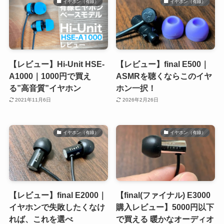
イヤホン（有線）
イヤホン（有線）
【レビュー】Hi-Unit HSE-
【レビュー】final E500｜
A1000｜1000円で買え
ASMRを聴くならこのイヤ
る”高音質”イヤホン
ホン一択！
2021年11月6日
2026年2月26日
イヤホン（有線）
イヤホン（有線）
【レビュー】final E2000｜
【final(ファイナル) E3000
イヤホンで失敗したくなけ
購入レビュー】5000円以下
れば、これを選べ
で買える 暖かなオーディオ