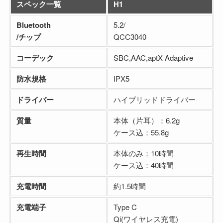
スペック一覧
H1
Bluetooth
5.2/
/チップ
QCC3040
コーデック
SBC,AAC,aptX Adaptive
防水規格
IPX5
ドライバー
ハイブリッドドライバー
質量
本体（片耳）：6.2g
ケース込：55.8g
再生時間
本体のみ：10時間
ケース込：40時間
充電時間
約1.5時間
充電端子
Type C
Qi(ワイヤレス充電)