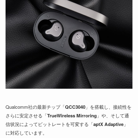
Qualcomm社の最新チップ「
QCC3040
」を搭載し、接続性を
さらに安定させる「
TrueWireless Mirroring
」や、そして通
信状況によってビットレートを可変する「
aptX Adaptive
」
に対応しています。