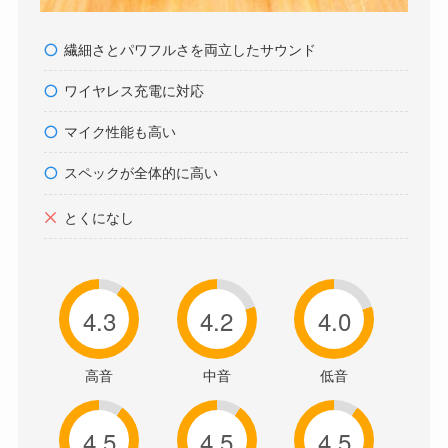
繊細さとパワフルさを両立したサウンド
ワイヤレス充電に対応
マイク性能も高い
スペックが全体的に高い
とくになし
4.3
4.2
4.0
高音
中音
低音
4.5
4.5
4.5