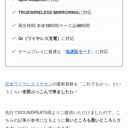
TRUEWIRELESS MIRRORING
に対応
再生時間 本体
10
時間/ケース込
40
時間
Qi（ワイヤレス充電）
に対応
ゲームプレイに最適な「
低遅延モード
」に対応
完全ワイヤレスイヤホン
の最新規格を「これでもかっ」とい
うくらい
全部ぶっこんで来ました
ね！
先行でSOUNDPEATS様よりご提供いただけましたので、こ
ちらの記事が参考になるように
良いところも悪いところ
も含
めガッツリレビューしていきます。