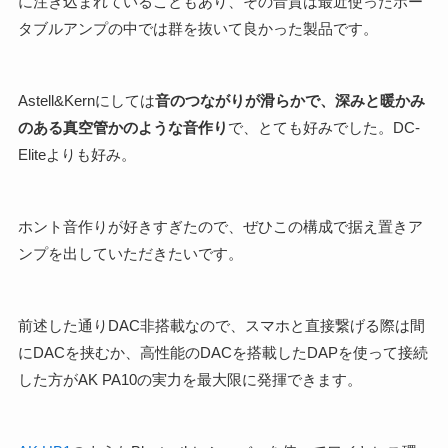
に注ぎ込まれていることもあり、その音質は最近使ったポー
タブルアンプの中では群を抜いて良かった製品です。
Astell&Kernにしては
音のつながりが滑らかで、深みと暖かみ
のある真空管かのような音作り
で、とても好みでした。DC-
Eliteよりも好み。
ホント音作りが好きすぎたので、ぜひこの構成で据え置きア
ンプを出していただきたいです。
前述した通りDAC非搭載なので、スマホと直接繋げる際は間
にDACを挟むか、高性能のDACを搭載したDAPを使って接続
した方がAK PA10の実力を最大限に発揮できます。