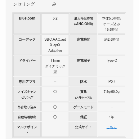
ンセリング
み
Bluetooth
5.2
本体5.5時間/
最大再生時間
※ANC ON時
ケース込み
16.5時間
コーデック
SBC,AAC,apt
充電時間
約2.5時間
X,aptX
Adaptive
ドライバー
11mm
充電端子
Type C
ダイナミック
型
専用アプリ
–
防水
IPX4
◯
質量
7.8g/60.0g
ノイズキャン
セリング
※片耳/ケース込
◯
ゲームモード
–
外音取り込み
◯
保証
1年
自動装着検出
マルチポイン
–
公式サイト
こちら
ト