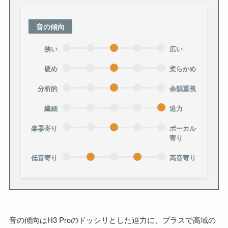
音の傾向
狭い
広い
硬め
柔らかめ
分析的
余韻重視
繊細
迫力
楽器寄り
ボーカル
寄り
低音寄り
高音寄り
音の傾向はH3 Proのドッシリとした迫力に、プラスで高域の