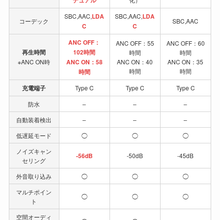
SBC,AAC,
LDA
SBC,AAC,
LDA
コーデック
SBC,AAC
C
C
ANC OFF：
ANC OFF：55
ANC OFF：60
再生時間
102時間
時間
時間
※ANC ON時
ANC ON：58
ANC ON：40
ANC ON：35
時間
時間
時間
充電端子
Type C
Type C
Type C
防水
–
–
–
自動装着検出
–
–
–
低遅延モード
◯
◯
◯
ノイズキャン
-56dB
-50dB
-45dB
セリング
外音取り込み
◯
◯
◯
マルチポイン
◯
◯
◯
ト
空間オーディ