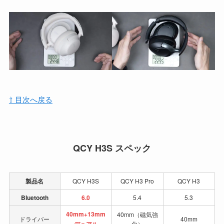
⇧ 目次へ戻る
QCY H3S スペック
製品名
QCY H3S
QCY H3 Pro
QCY H3
Bluetooth
6.0
5.4
5.3
40mm+13mm
40mm（磁気強
ドライバー
40mm
デュアル
化）