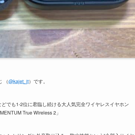
 （
@kajet_jt
）です。
などでも1-2位に君臨し続ける大人気完全ワイヤレスイヤホン
NTUM True Wireless 2」