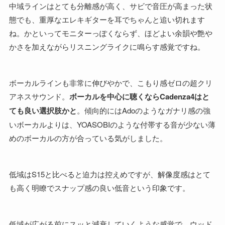
中域ラインはとても分離感が高く、サビで音圧が高まった状
態でも、重厚なエレキギターを耳でちゃんと追い切れます
ね。かといってモニターっぽくならず、ほどよい余韻や艶や
かさを加えながらリスニングライクに鳴らす感覚ですね。
ボーカルラインも非常に伸びやかで、こもり感ゼロの超クリ
アネスサウンド。
ボーカルを中心に聴くならCadenza4はと
ても良い選択肢かと
。傾向的にはAdoのようなガナリ感の強
いボーカルよりは、YOASOBIのような付帯する音が少ない薄
めのボーカルの方が合っている気がしました。
低域はS15と比べると迫力は控えめですが、解像度感はとて
も高く明瞭でスナップ感の良い低音という印象です。
低域が広がる前にスッと減衰していくような感覚で、ウッド