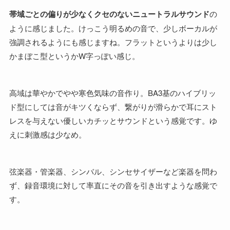
帯域ごとの偏りが少なくクセのないニュートラルサウンド
の
ように感じました。けっこう明るめの音で、少しボーカルが
強調されるようにも感じますね。フラットというよりは少し
かまぼこ型というかW字っぽい感じ。
高域は華やかでやや寒色気味の音作り。BA3基のハイブリッ
ド型にしては音がキツくならず、繋がりが滑らかで耳にスト
レスを与えない優しいカチッとサウンドという感覚です。ゆ
えに刺激感は少なめ。
弦楽器・管楽器、シンバル、シンセサイザーなど楽器を問わ
ず、録音環境に対して率直にその音を引き出すような感覚で
す。