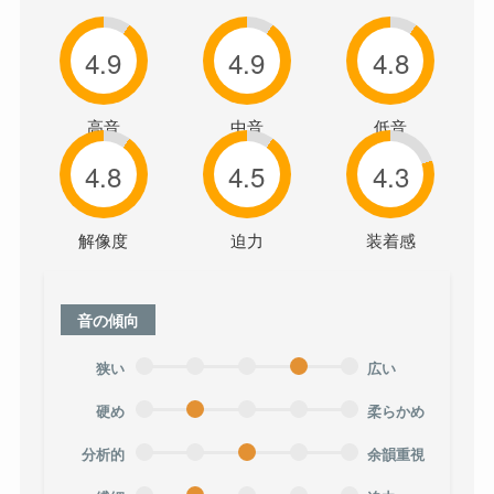
4.9
4.9
4.8
高音
中音
低音
4.8
4.5
4.3
解像度
迫力
装着感
音の傾向
狭い
広い
硬め
柔らかめ
分析的
余韻重視