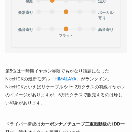
繊細
迫力
楽器寄り
ボーカル
寄り
低音寄り
高音寄り
フラット
第5位は一時期イヤホン界隈でもかなり話題になった
NiceHCKの最新モデル「
HIMALAYA
」がランクイン。
NiceHCKといえばリケーブルや1〜2万クラスの有線イヤホン
のイメージがありますが、5万円クラスで販売するのは珍し
い印象があります。
ドライバー構成は
カーボンナノチューブ二重振動板の1DD一
で、筐体はチタンを採用しています。