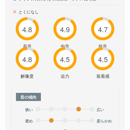
とくになし
4.8
4.9
4.7
高音
中音
低音
4.8
4.5
4.5
解像度
迫力
装着感
音の傾向
狭い
広い
硬め
柔らかめ