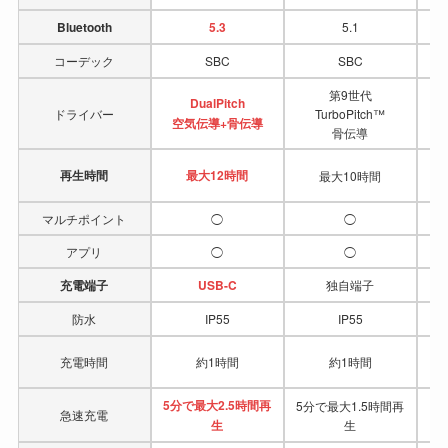
Bluetooth
5.3
5.1
コーデック
SBC
SBC
第9世代
DualPitch
ドライバー
TurboPitch™
Pr
空気伝導+骨伝導
骨伝導
再生時間
最大12時間
最大10時間
マルチポイント
◯
◯
アプリ
◯
◯
充電端子
USB-C
独自端子
防水
IP55
IP55
充電時間
約1時間
約1時間
5分で最大2.5時間再
5分で最大1.5時間再
1
急速充電
生
生