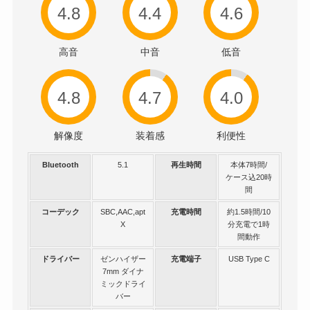
4.8
4.4
4.6
高音
中音
低音
4.8
4.7
4.0
解像度
装着感
利便性
Bluetooth
5.1
再生時間
本体7時間/
ケース込20時
間
コーデック
SBC,AAC,apt
充電時間
約1.5時間/10
X
分充電で1時
間動作
ドライバー
ゼンハイザー
充電端子
USB Type C
7mm ダイナ
ミックドライ
バー