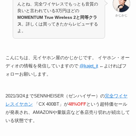
んとね、完全ワイヤレスでもっとも音質の
良いと言われている3万円ほどの
かじかじ
MOMENTUM True Wireless 2と同等クラ
ス
。詳しくは買ってきたからレビューする
よ。
こんにちは、元イヤホン屋のかじかじです。 イヤホン・オー
ディオの情報を発信していますので
@kajet_jt
←よければフ
ォローお願いします。
2021/3/24までSENNHEISER（ゼンハイザー）の
完全ワイヤ
レスイヤホン
「CX 400BT」が
48%OFF
という超特価セール
が発表され、AMAZONや量販店など各店売り切れが続出して
いる状態です。