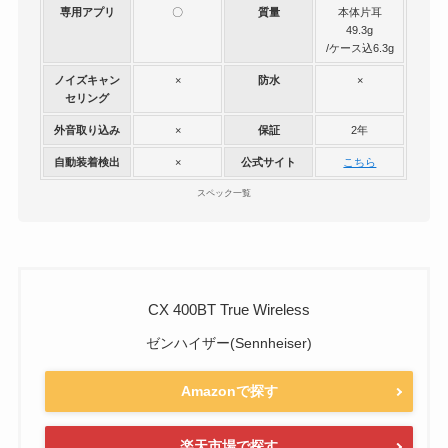
専用アプリ
〇
質量
本体片耳
49.3g
/ケース込6.3g
ノイズキャン
×
防水
×
セリング
外音取り込み
×
保証
2年
自動装着検出
×
公式サイト
こちら
スペック一覧
CX 400BT True Wireless
ゼンハイザー(Sennheiser)
Amazonで探す
楽天市場で探す