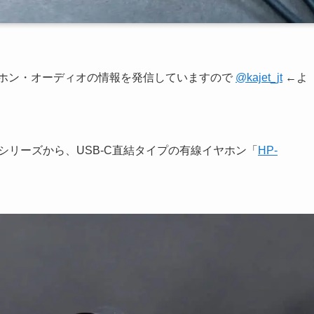
ヤホン・オーディオの情報を発信していますので
@kajet_jt
←よ
T」シリーズから、USB-C直結タイプの有線イヤホン「
HP-