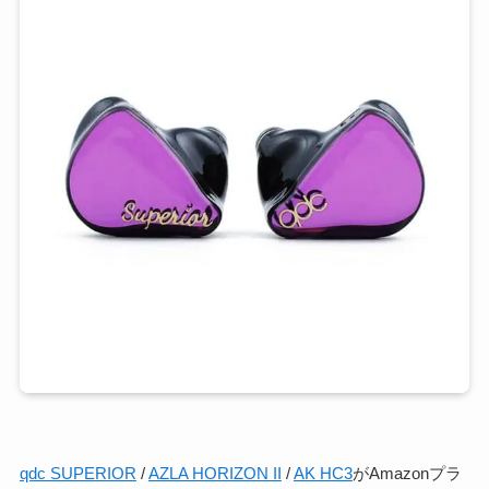
qdc SUPERIOR
/
AZLA HORIZON II
/
AK HC3
がAmazonプラ