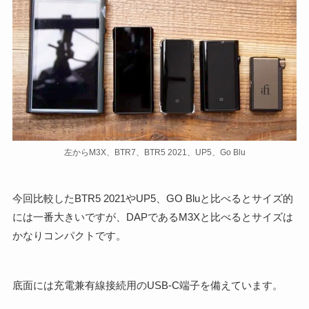
左からM3X、BTR7、BTR5 2021、UP5、Go Blu
今回比較したBTR5 2021やUP5、GO Bluと比べるとサイズ的
には一番大きいですが、DAPであるM3Xと比べるとサイズは
かなりコンパクトです。
底面には充電兼有線接続用のUSB-C端子を備えています。