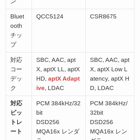
ン
Bluet
QCC5124
CSR8675
ooth
チッ
プ
対応
SBC, AAC, apt
SBC, AAC, apt
コー
X, aptX LL, aptX
X, aptX Low L
デッ
HD,
aptX Adapt
atency, aptX H
ク
ive
, LDAC
D, LDAC
対応
PCM 384kHz/32
PCM 384kHz/
ビッ
bit
32bit
トレ
DSD256
DSD256
ート
MQA16x レンダ
MQA16x レン