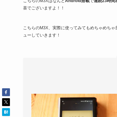
こちらのM3Xはなんと
Android搭載
で
連続23時間
喜でございますよ！！
こちらのM3X、実際に使ってみてもめちゃめちゃ良か
ューしていきます！