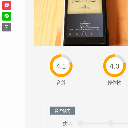
4.1
4.0
音質
操作性
音の傾向
狭い