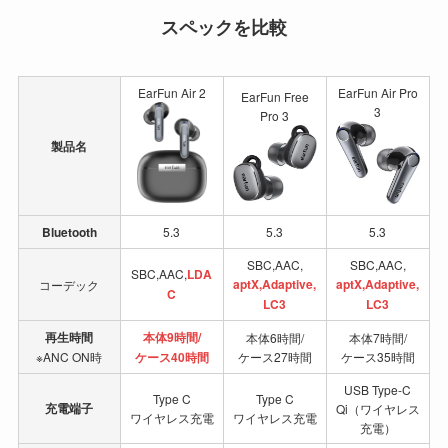
スペックを比較
EarFun Air 2
EarFun Air Pro
EarFun Free
3
Pro 3
製品名
Bluetooth
5.3
5.3
5.3
SBC,AAC,
SBC,AAC,
SBC,AAC,
LDA
aptX,Adaptive,
aptX,Adaptive,
コーデック
C
LC3
LC3
再生時間
本体9時間/
本体6時間/
本体7時間/
※ANC ON時
ケース40時間
ケース27時間
ケース35時間
USB Type-C
Type C
Type C
充電端子
Qi（ワイヤレス
ワイヤレス充電
ワイヤレス充電
充電）