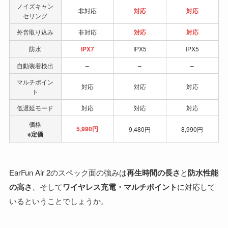
ノイズキャン
非対応
対応
対応
セリング
外音取り込み
非対応
対応
対応
防水
IPX7
IPX5
IPX5
自動装着検出
–
–
–
マルチポイン
対応
対応
対応
ト
低遅延モード
対応
対応
対応
価格
5,990円
9,480円
8,990円
※定価
EarFun Air 2のスペック面の強みは
再生時間の長さ
と
防水性能
の高さ
、そして
ワイヤレス充電・マルチポイント
に対応して
いるということでしょうか。