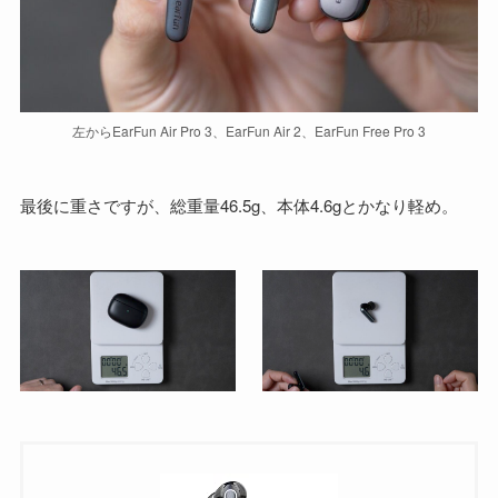
左からEarFun Air Pro 3、EarFun Air 2、EarFun Free Pro 3
最後に重さですが、総重量46.5g、本体4.6gとかなり軽め。