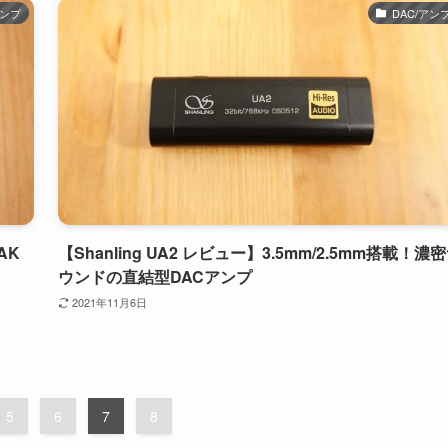
アンプ
DAC/アン
AK
【Shanling UA2 レビュー】3.5mm/2.5mm搭載！濃
ウンドの直結型DACアンプ
2021年11月6日
5
6
7
8