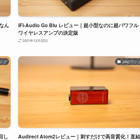
Aなん
iFi-Audio Go Blu レビュー｜超小型なのに超パワフル
ワイヤレスアンプの決定版
2021年12月22日
アンプ
DAC/アン
り回し
Audirect Atom2レビュー｜刺すだけで高音質化！直