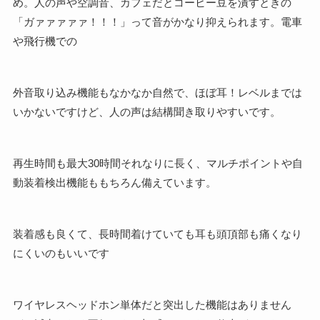
め。人の声や空調音、カフェだとコーヒー豆を潰すときの
「ガァァァァァ！！！」って音がかなり抑えられます。電車
や飛行機での
外音取り込み機能もなかなか自然で、ほぼ耳！レベルまでは
いかないですけど、人の声は結構聞き取りやすいです。
再生時間も最大30時間それなりに長く、マルチポイントや自
動装着検出機能ももちろん備えています。
装着感も良くて、長時間着けていても耳も頭頂部も痛くなり
にくいのもいいです
ワイヤレスヘッドホン単体だと突出した機能はありません