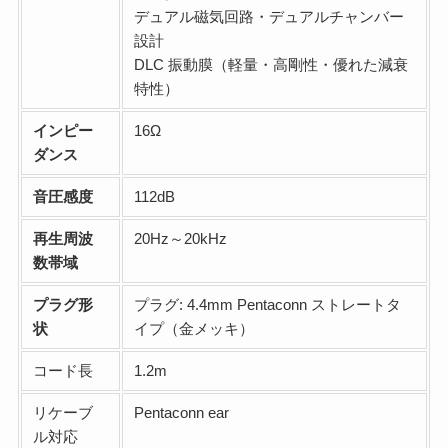
デュアル磁気回路・デュアルチャンバー
設計
DLC 振動膜（軽量・高剛性・優れた減衰
特性）
インピー
16Ω
ダンス
音圧感度
112dB
再生周波
20Hz～20kHz
数帯域
プラグ形
プラグ: 4.4mm Pentaconn ストレートタ
状
イプ（金メッキ）
コード長
1.2m
リケーブ
Pentaconn ear
ル対応