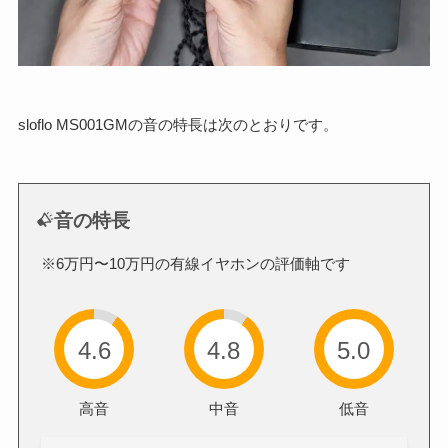
sloflo MS001GMの音の特長は次のとおりです。
音の特長
※6万円〜10万円の有線イヤホンの評価軸です
4.6
4.8
5.0
高音
中音
低音