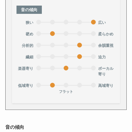
音の傾向
狭い
広い
硬め
柔らかめ
分析的
余韻重視
繊細
迫力
楽器寄り
ボーカル
寄り
低域寄り
高域寄り
フラット
音の傾向