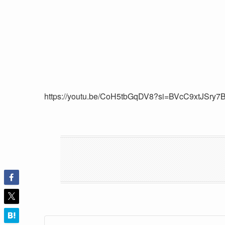
https://youtu.be/CoH5tbGqDV8?si=BVcC9xtJSry7Bi