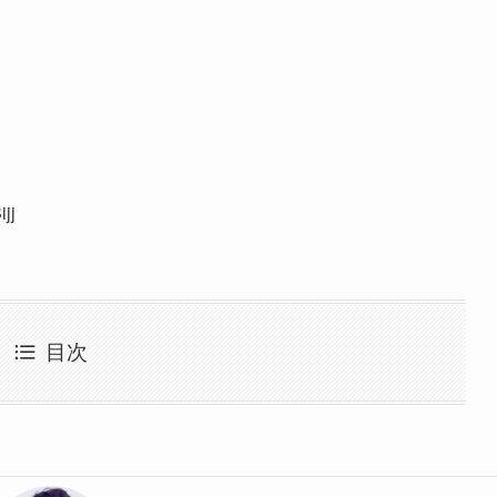
jj
目次