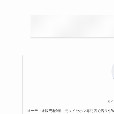
元イ
オーディオ販売歴9年。元々イヤホン専門店で店長やW