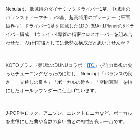
Nebulaは、低域用のダイナミックドライバー1基、中域用の
バランスドアーマチュア3基、超高域用のプレーナー（平面
磁界型）ドライバー1基を搭載した1DD+3BA+1Planarの5ドラ
イバー構成。4ウェイ・4導管の精密クロスオーバーを組み合
わせた、2万円前後としては豪勢な構成だと思いませんか？
KOTOブランド第1弾のDUNUコラボ「
ITO
」が迫力重視の尖
ったチューニングだったのに対し、Nebulaは「バランスの良
さ」「見通しの良さ」「ボーカルの近さ」「空間表現」を軸
にしたオールラウンダーに仕上げています。
J-POPやロック、アニソン、エレクトロニカなど、ボーカル
を主役にした曲や音数の多い曲との相性が良い一台です。