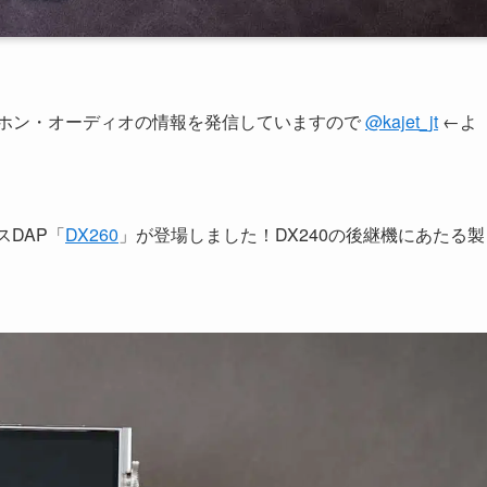
ヤホン・オーディオの情報を発信していますので
@kajet_jt
←よ
スDAP「
DX260
」が登場しました！DX240の後継機にあたる製