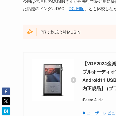
今回は代理店のMUSINさんから先行で紹介用に
た話題のドングルDAC「
DC-Elite
」とも比較しな
PR：株式会社MUSIN
【VGP2024金賞】
ブルオーディオプレー
Android11 U
内正規品】 (ブ
iBasso Audio
▶ユーザーレビュ