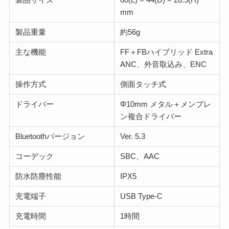
mm
製品重量
約56g
主な機能
FF＋FBハイブリッド Extra
ANC、外音取込み、ENC
操作方式
側面タッチ式
ドライバー
Φ10mm メタル＋メンブレ
ン複合ドライバー
Bluetoothバージョン
Ver. 5.3
コーデック
SBC、AAC
防水防塵性能
IPX5
充電端子
USB Type-C
充電時間
1時間