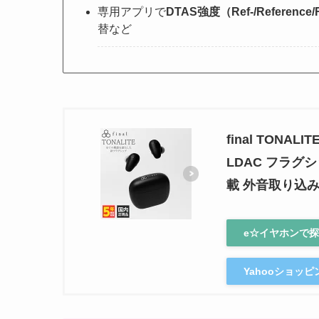
専用アプリで
DTAS強度（Ref-/Reference/
替など
final TONA
LDAC フラグシ
載 外音取り込み
e☆イヤホンで
Yahooショッ