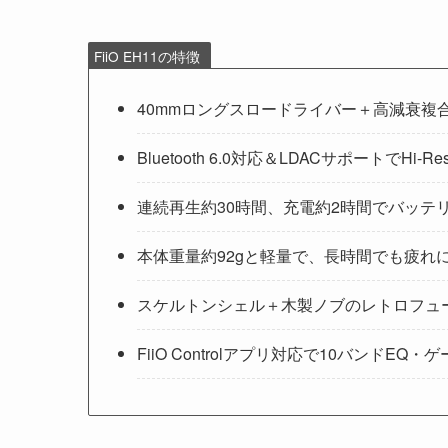
FiiO EH11の特徴
40mmロングスロードライバー＋高減衰複合
Bluetooth 6.0対応＆LDACサポートでHi-Re
連続再生約30時間、充電約2時間でバッテ
本体重量約92gと軽量で、長時間でも疲れ
スケルトンシェル＋木製ノブのレトロフュ
FiiO Controlアプリ対応で10バンド