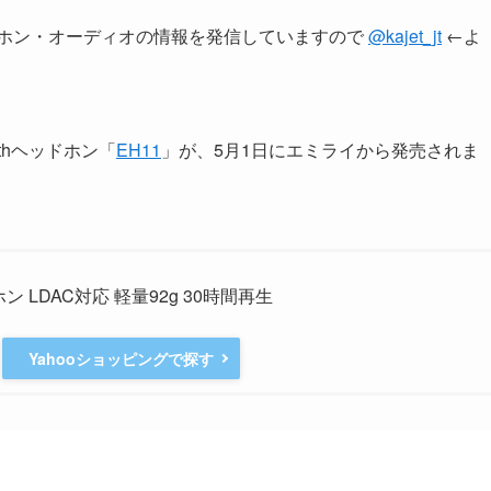
ヤホン・オーディオの情報を発信していますので
@kajet_jt
←よ
othヘッドホン「
EH11
」が、5月1日にエミライから発売されま
ドホン LDAC対応 軽量92g 30時間再生
Yahooショッピングで探す