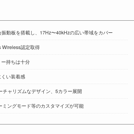
振動板を搭載し、17Hz〜40kHzの広い帯域をカバー
s Wireless認定取得
リー持ちは十分
にくい装着感
ーチャリズムなデザイン、5カラー展開
EQ・ゲーミングモード等のカスタマイズが可能