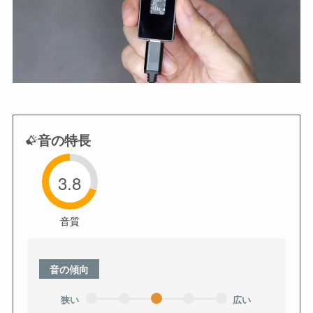
音の特長
3.8
音質
音の傾向
狭い
広い