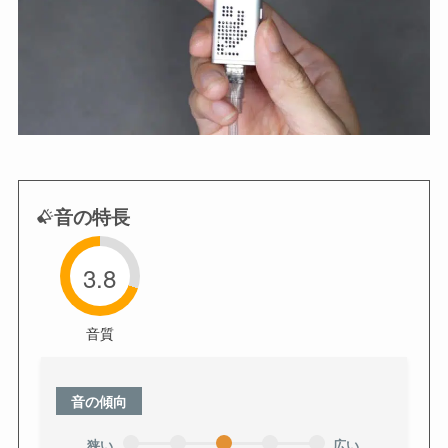
音の特長
3.8
音質
音の傾向
狭い
広い