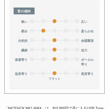
音の傾向
狭い
広い
硬め
柔らかめ
分析的
余韻重視
繊細
迫力
楽器寄り
ボーカル
寄り
低音寄り
高音寄り
フラット
「NICEHCK NK1 MAX」は、約2,800円で手に入るUSB Type-