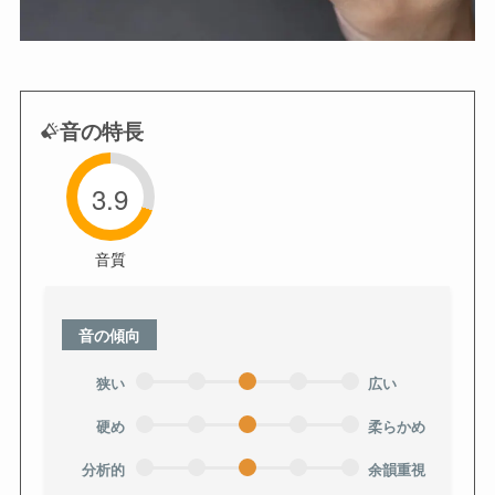
音の特長
3.9
音質
音の傾向
狭い
広い
硬め
柔らかめ
分析的
余韻重視