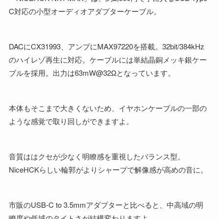
C対応の小型オーディオアダプターケーブル。
DACにCX31993、アンプにMAX97220を搭載。32bit/384kHz
のハイレゾ再生に対応。ケーブルには単結晶銅メッキ銀ケー
ブルを採用。出力は63mW@32Ωとなっています。
本体もそこまで大きくないため、イヤホンケーブルの一部の
ような感覚で取り回しができますよ。
音質ははクセが少なく明瞭感を重視したバランス型。
NiceHCKらしい輪郭がよりシャープで解像感が高めの音に。
市販のUSB-C to 3.5mmアダプターと比べると、中高域の明
瞭度や低域のタイトさが結構変わりますよ。