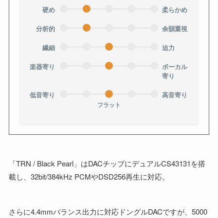
硬め
柔らかめ
分析的
余韻重視
繊細
迫力
楽器寄り
ボーカル
寄り
低音寄り
高音寄り
フラット
「TRN / Black Pearl」はDACチップにデュアルCS43131を搭
載し、32bit/384kHz PCMやDSD256再生に対応。
さらに4.4mmバランス出力に対応ドングルDACですが、5000