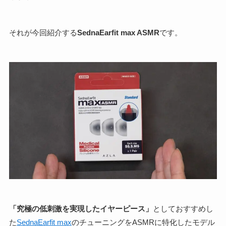
それが今回紹介する
SednaEarfit max ASMR
です。
「究極の低刺激を実現したイヤーピース」
としておすすめし
た
SednaEarfit max
のチューニングをASMRに特化したモデル