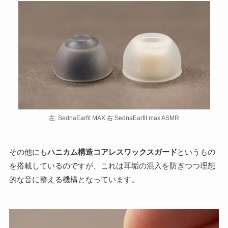
左: SednaEarfit MAX 右:SednaEarfit max ASMR
その他にも
ハニカム構造コアレスワックスガード
というもの
を搭載しているのですが、これは耳垢の混入を防ぎつつ理想
的な音に整える機構となっています。