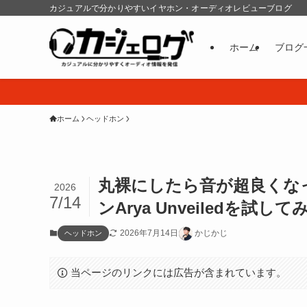
カジュアルで分かりやすいイヤホン・オーディオレビューブログ
ホーム
ブログ
ホーム
ヘッドホン
丸裸にしたら音が超良くなった
2026
7/14
ンArya Unveiledを試して
2026年7月14日
かじかじ
ヘッドホン
当ページのリンクには広告が含まれています。