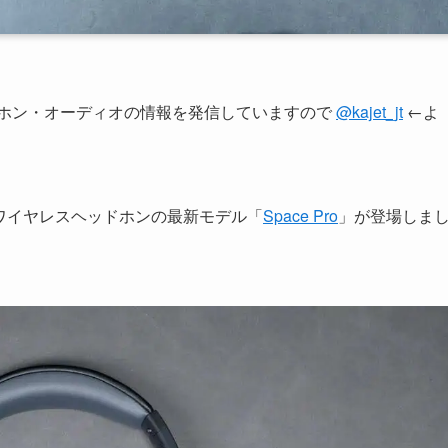
ヤホン・オーディオの情報を発信していますので
@kajet_jt
←よ
、ワイヤレスヘッドホンの最新モデル「
Space Pro
」が登場しま