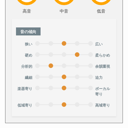
高音
中音
低音
音の傾向
狭い
広い
硬め
柔らかめ
分析的
余韻重視
繊細
迫力
楽器寄り
ボーカル
寄り
低域寄り
高域寄り