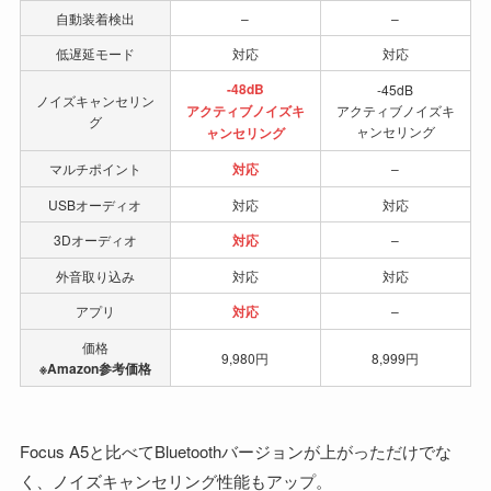
自動装着検出
–
–
低遅延モード
対応
対応
-48dB
-45dB
ノイズキャンセリン
アクティブノイズキ
アクティブノイズキ
グ
ャンセリング
ャンセリング
マルチポイント
対応
–
USBオーディオ
対応
対応
3Dオーディオ
対応
–
外音取り込み
対応
対応
アプリ
対応
–
価格
9,980円
8,999円
※Amazon参考価格
Focus A5と比べてBluetoothバージョンが上がっただけでな
く、ノイズキャンセリング性能もアップ。