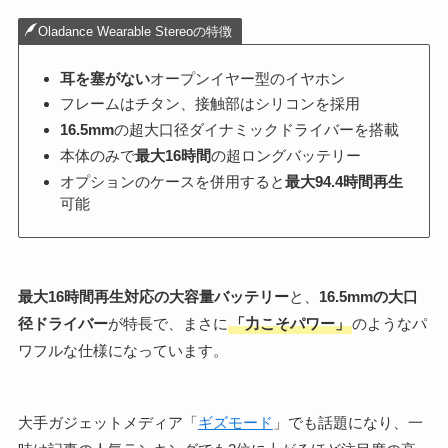
Oladance Wearable Stereoの特徴
耳を塞がない
オープンイヤー型のイヤホン
フレームはチタン、接触部はシリコンを採用
16.5mm
の超大口径ダイナミックドライバーを搭載
本体のみで
最大16時間
の超ロングバッテリー
オプションのケースを併用すると
最大94.4時間再生
可能
最大16時間再生対応の大容量バッテリー
と、
16.5mmの大口
径ドライバー
が特長で、まさに
「力こそパワー」
のようなパ
ワフルな仕様になっています。
大手ガジェットメディア「
ギズモード
」でも話題になり、一