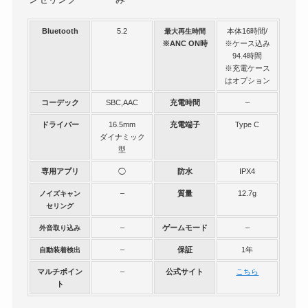
Bluetooth
5.2
本体16時間/
最大再生時間
※ANC ON時
※ケース込み
94.4時間
※充電ケース
はオプション
コーデック
SBC,AAC
充電時間
–
ドライバー
16.5mm
充電端子
Type C
ダイナミック
型
専用アプリ
◯
防水
IPX4
–
質量
12.7g
ノイズキャン
セリング
–
ゲームモード
–
外音取り込み
–
保証
1年
自動装着検出
マルチポイン
–
公式サイト
こちら
ト