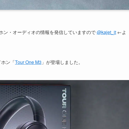
ヤホン・オーディオの情報を発信していますので
@kajet_jt
←よ
ドホン「
Tour One M3
」が登場しました。