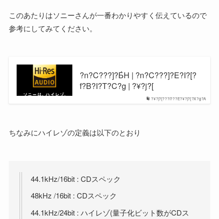
このあたりはソニーさんが一番わかりやすく伝えているので
参考にしてみてください。
?n?C???]?Ƃ́H | ?n?C???]?E?I?[?
f?B?I?T?C?g | ?¥?j?[
?¥?j?[???i???E?¥?j?[?X?g?A
ちなみにハイレゾの定義は以下のとおり
44.1kHz/16bit : CDスペック
48kHz /16bit : CDスペック
44.1kHz/24bit : ハイレゾ(量子化ビット数がCDス