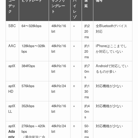
デッ
ングレー
イ
延
ク
ト
レ
ゾ
SBC
64〜328kbps
48kHz/16
×
約2
全Bluetoothデバイス
bit
20
対応
ms
AAC
128kbps〜328k
48kHz/16
×
約1
iPhoneはここまでし
bps
bit
20
か対応していない
ms
aptX
384Kbps
48kHz/16
×
約7
Androidで対応してい
bit
0m
るものが多い
s
aptX
576kbps
48kHz/24
○
約1
対応機種が少ない
HD
bit
30
ms
aptX
352kbps
48kHz/16
×
約4
対応機種が少ない
LL
bit
0m
s
aptX
276kbps～420k
48kHz/24
○
50-
対応機種が少ない
Ada
bps
bit
80
ptiv
（通信状況に合
ms