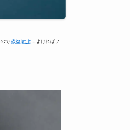
すので
@kajet_jt
←よければフ