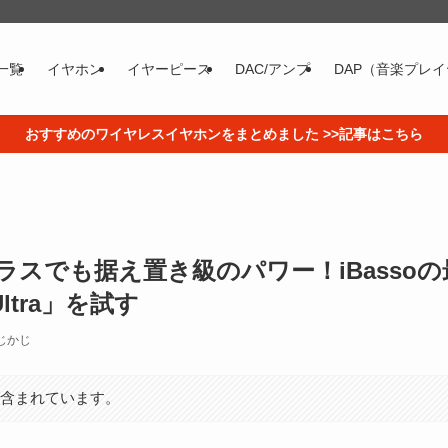
一覧
イヤホン
イヤーピース
DAC/アンプ
DAP（音楽プレ
おすすめのワイヤレスイヤホンをまとめました >>記事はこちら
ラスでも据え置き級のパワー！iBasso
Ultra」を試す
じかじ
が含まれています。