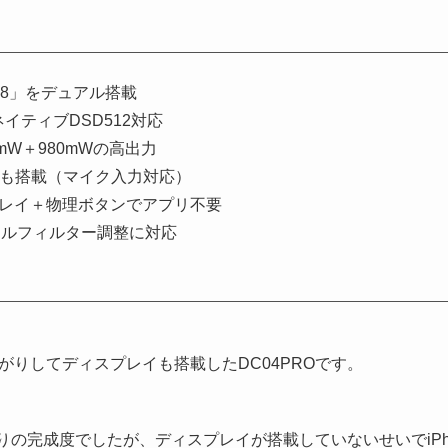
43198」をデュアル搭載
it・ネイティブDSD512対応
0mW＋980mWの高出力
ンドも搭載（マイク入力対応）
スプレイ＋物理ボタンでアプリ不要
タルフィルター調整に対応
がりしてディスプレイも搭載したDC04PROです。
なりの完成度でしたが、ディスプレイが搭載していないせいでiP