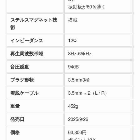
振動板が60％薄く
ステルスマグネット技
搭載
術
インピーダンス
12Ω
1
再生周波数帯域
8Hz-65kHz
8
音圧感度
94dB
9
プラグ形状
3.5mm3極
着脱ケーブル
3.5mm × 2（L / R）
3
重量
452g
4
発売日
2025/9/26
2
価格
63,800円
3
ポイント10％