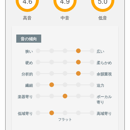
4.6
4.9
5.0
高音
中音
低音
音の傾向
狭い
広い
硬め
柔らかめ
分析的
余韻重視
繊細
迫力
楽器寄り
ボーカル
寄り
低域寄り
高域寄り
フラット