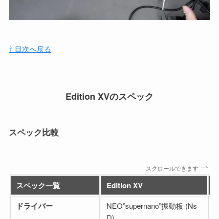
⇧ 目次へ戻る
Edition XV
のスペック
スペック比較
スクロールできます
スペック一覧
Edition XV
E
ドライバー
NEO”supernano”振動板 (Ns
N
D)
D